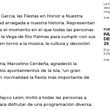
La 
des
may
a García, las Fiestas en Honor a Nuestra
6 de
ad arraigada a nuestra historia. Representan
Es el momento en el que todas las personas
FU
PÁ
 la Vega de Río Palmas para cumplir con sus
DE
25
n torno a la música, la cultura y devoción
El 
9,1%
6 de
ria, Marcelino Cerdeña, agradeció la
os ayuntamientos de la Isla, “un gran
on normalidad la fiesta más importante de
Rayco León, invitó a todas las personas a
para disfrutar de una programación diversa,