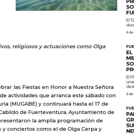
PR
SO
FU
El 7
dura
6 de
ivos, religiosos y actuaciones como Olga
FU
EL
MI
SO
PR
El 
una
dest
brar las Fiestas en Honor a Nuestra Señora
6 de
de actividades que arranca este sábado con
ria (MUGABE) y continuará hasta el 17 de
FU
Cabildo de Fuerteventura, Ayuntamiento de
PA
GR
 presentaron la amplia programación de
SU
sos y conciertos como el de Olga Cerpa y
NE