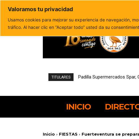
Valoramos tu privacidad
Política de privacidad
Politica de cookies
Usamos cookies para mejorar su experiencia de navegación, most
tráfico. Al hacer clic en “Aceptar todo” usted da su consentimien
Padilla Supermercados Spar, 
Pájara reduce un 21,4% el 
TITULARES
INICIO
DIRECT
Inicio
FIESTAS
Fuerteventura se prepara 