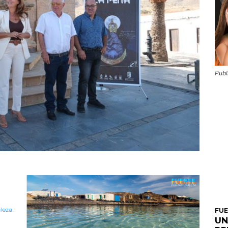
Publ
FU
UN