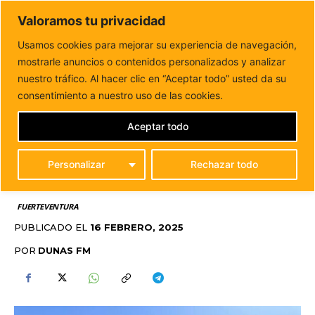
DUNAS FM
Valoramos tu privacidad
Tu informacion de forma cercana
Usamos cookies para mejorar su experiencia de navegación,
mostrarle anuncios o contenidos personalizados y analizar
Inicio
FUERTEVENTURA
Gran Tarajal recupera su muelle
comercial y avanza en nuevas mejoras
nuestro tráfico. Al hacer clic en “Aceptar todo” usted da su
GRAN TARAJAL
consentimiento a nuestro uso de las cookies.
RECUPERA SU MUELLE
Aceptar todo
COMERCIAL Y AVANZA
Personalizar
Rechazar todo
EN NUEVAS MEJORAS
FUERTEVENTURA
PUBLICADO EL
16 FEBRERO, 2025
POR
DUNAS FM