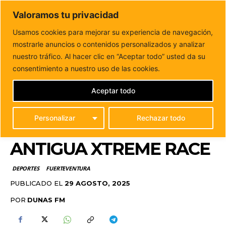
DUNAS FM
Valoramos tu privacidad
Tu informacion de forma cercana
Usamos cookies para mejorar su experiencia de navegación,
mostrarle anuncios o contenidos personalizados y analizar
Inicio
DEPORTES
La altísima participación femenina
marca la edición 2025 de la Antigua Xtreme...
nuestro tráfico. Al hacer clic en “Aceptar todo” usted da su
LA ALTÍSIMA
consentimiento a nuestro uso de las cookies.
PARTICIPACIÓN
Aceptar todo
FEMENINA MARCA LA
Personalizar
Rechazar todo
EDICIÓN 2025 DE LA
ANTIGUA XTREME RACE
DEPORTES
FUERTEVENTURA
PUBLICADO EL
29 AGOSTO, 2025
POR
DUNAS FM