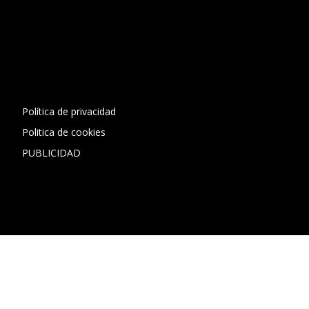
[contact-form-7 id="13ac01f" title="Formulario de contacto
1"]
Política de privacidad
Politica de cookies
PUBLICIDAD