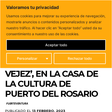
DUNAS FM
Valoramos tu privacidad
Tu informacion de forma cercana
Usamos cookies para mejorar su experiencia de navegación,
mostrarle anuncios o contenidos personalizados y analizar
Inicio
FUERTEVENTURA
La artista Estherfogalera,
presenta este jueves su exposición ‘La Vejez’, en la...
nuestro tráfico. Al hacer clic en “Aceptar todo” usted da su
LA ARTISTA
consentimiento a nuestro uso de las cookies.
ESTHERFOGALERA,
Aceptar todo
PRESENTA ESTE JUEVES
Personalizar
Rechazar todo
SU EXPOSICIÓN ‘LA
VEJEZ’, EN LA CASA DE
LA CULTURA DE
PUERTO DEL ROSARIO
FUERTEVENTURA
PUBLICADO EL
13 FEBRERO, 2023