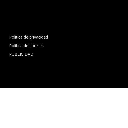
[contact-form-7 id="13ac01f" title="Formulario de contacto
1"]
Política de privacidad
Politica de cookies
PUBLICIDAD