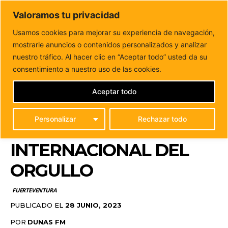
DUNAS FM
Valoramos tu privacidad
Tu informacion de forma cercana
Usamos cookies para mejorar su experiencia de navegación,
mostrarle anuncios o contenidos personalizados y analizar
Inicio
FUERTEVENTURA
La bandera arcoíris ondea en
Puerto del Rosario con motivo del Día...
nuestro tráfico. Al hacer clic en “Aceptar todo” usted da su
LA BANDERA ARCOÍRIS
consentimiento a nuestro uso de las cookies.
ONDEA EN PUERTO DEL
Aceptar todo
ROSARIO CON MOTIVO
Personalizar
Rechazar todo
DEL DÍA
INTERNACIONAL DEL
ORGULLO
FUERTEVENTURA
PUBLICADO EL
28 JUNIO, 2023
POR
DUNAS FM