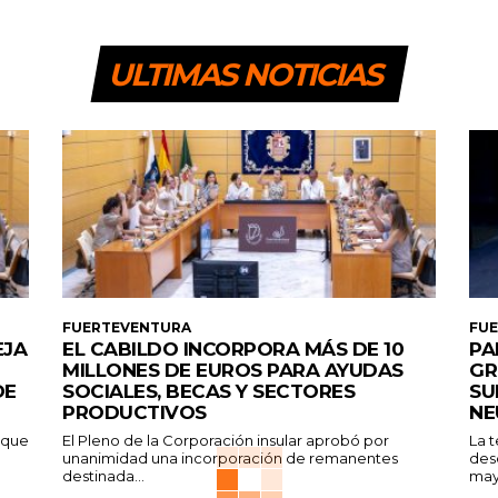
ULTIMAS NOTICIAS
FUERTEVENTURA
FU
EJA
EL CABILDO INCORPORA MÁS DE 10
PA
MILLONES DE EUROS PARA AYUDAS
GR
DE
SOCIALES, BECAS Y SECTORES
SU
PRODUCTIVOS
NE
a que
El Pleno de la Corporación insular aprobó por
La 
unanimidad una incorporación de remanentes
des
destinada...
may