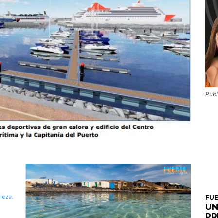
Publ
FU
UN
PR