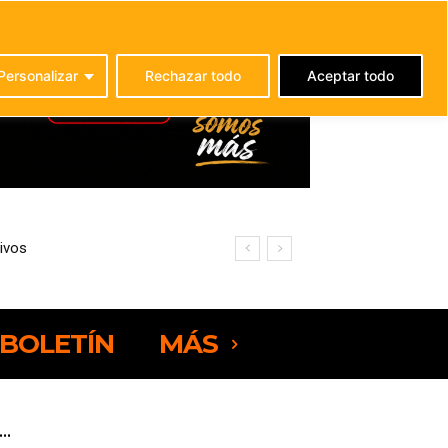
C
20.9
La Oliva
Personalizar
Rechazar todo
Aceptar todo
os
ajo
BOLETÍN
MÁS
..