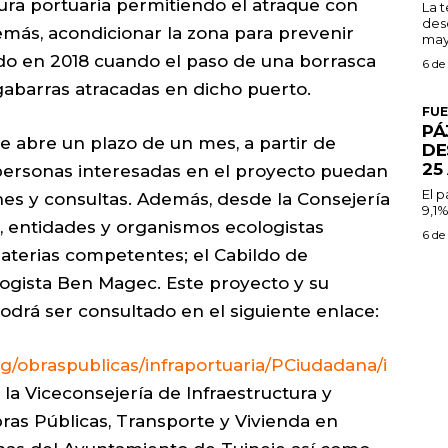
tura portuaria permitiendo el atraque con
La 
des
más, acondicionar la zona para prevenir
may
do en 2018 cuando el paso de una borrasca
6 de
gabarras atracadas en dicho puerto.
FU
PÁ
e abre un plazo de un mes, a partir de
DE
25
personas interesadas en el proyecto puedan
El 
es y consultas. Además, desde la Consejería
9,1%
, entidades y organismos ecologistas
6 de
aterias competentes; el Cabildo de
logista Ben Magec. Este proyecto y su
rá ser consultado en el siguiente enlace:
g/obraspublicas/infraportuaria/PCiudadana/i
la Viceconsejería de Infraestructura y
ras Públicas, Transporte y Vivienda en