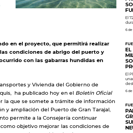
SO
FU
El 7
dura
6 de
do en el proyecto, que permitirá realizar
FU
EL
 las condiciones de abrigo del puerto y
MI
ocurrido con las gabarras hundidas en
SO
PR
El 
una
dest
ransportes y Vivienda del Gobierno de
6 de
nquis, ha publicado hoy en el
Boletín Oficial
por la que se somete a trámite de información
FU
n y ampliación del Puerto de Gran Tarajal,
PA
GR
to permite a la Consejería continuar
SU
como objetivo mejorar las condiciones de
NE