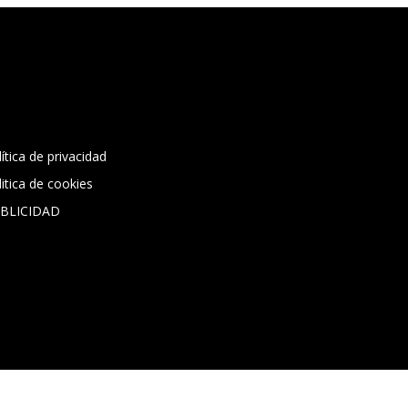
tact-form-7 id="13ac01f" title="Formulario de
acto 1"]
ítica de privacidad
litica de cookies
BLICIDAD