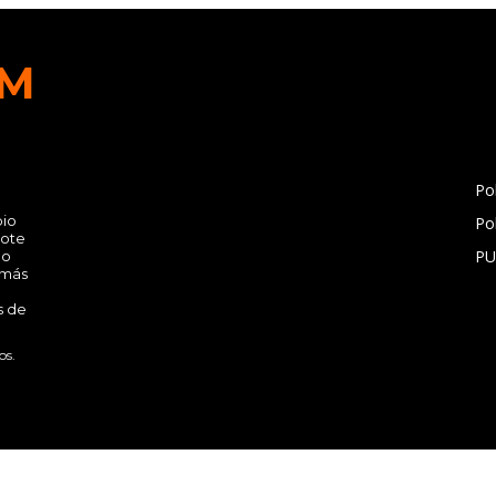
FM
[con
cont
Pol
pio
Po
rote
PU
ño
 más
s de
os.