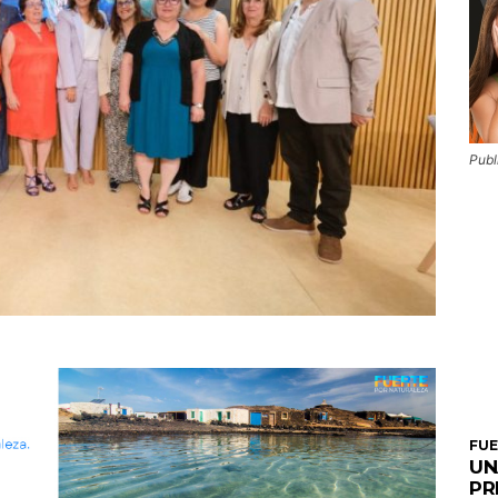
Publ
FU
UN
PR