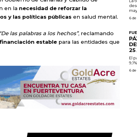
La 
des
n en la
necesidad de reforzar la
may
s y las políticas públicas
en salud mental.
6 de
“De las palabras a los hechos”
, reclamando
FU
PÁ
 financiación estable
para las entidades que
DE
25
El 
9,1%
6 de