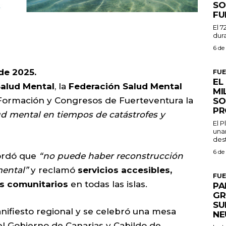
SO
FU
El 7
dura
6 de
de 2025.
FU
EL
Salud Mental
, la
Federación Salud Mental
MI
 Formación y Congresos de Fuerteventura la
SO
PR
d mental en tiempos de catástrofes y
El 
una
dest
6 de
ordó que
“no puede haber reconstrucción
mental”
y reclamó
servicios accesibles,
FU
os comunitarios
en todas las islas.
PA
GR
SU
nifiesto regional y se celebró una mesa
NE
el Gobierno de Canarias y Cabildo de