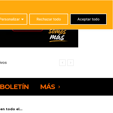
C
21
La Oliva
Personalizar
Rechazar todo
Aceptar todo
ivos
BOLETÍN
MÁS
n todo el...