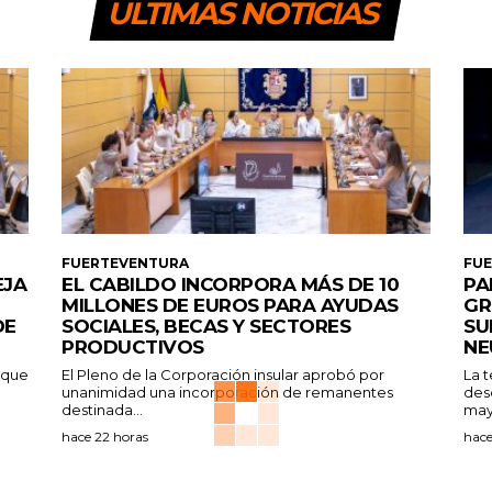
ULTIMAS NOTICIAS
FUERTEVENTURA
FU
EJA
EL CABILDO INCORPORA MÁS DE 10
PA
MILLONES DE EUROS PARA AYUDAS
GR
DE
SOCIALES, BECAS Y SECTORES
SU
PRODUCTIVOS
NE
a que
El Pleno de la Corporación insular aprobó por
La 
unanimidad una incorporación de remanentes
des
destinada...
may
hace 22 horas
hace