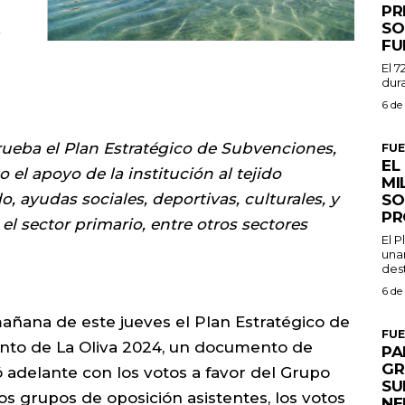
PR
SO
FU
El 7
dura
6 de
rueba el Plan Estratégico de Subvenciones,
FU
EL
el apoyo de la institución al tejido
MI
, ayudas sociales, deportivas, culturales, y
SO
PR
el sector primario, entre otros sectores
El 
una
dest
6 de
mañana de este jueves el Plan Estratégico de
FU
nto de La Oliva 2024, un documento de
PA
GR
ó adelante con los votos a favor del Grupo
SU
os grupos de oposición asistentes, los votos
NE