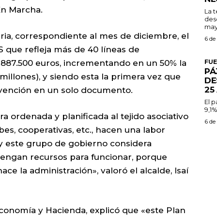
En Marcha.
La 
des
may
aria, correspondiente al mes de diciembre, el
6 de
S que refleja más de 40 líneas de
 1.887.500 euros, incrementando en un 50% la
FU
PÁ
millones), y siendo esta la primera vez que
DE
25
bvención en un solo documento.
El 
9,1%
 ordenada y planificada al tejido asociativo
6 de
bes, cooperativas, etc., hacen una labor
y este grupo de gobierno considera
tengan recursos para funcionar, porque
e la administración», valoró el alcalde, Isaí
Economía y Hacienda, explicó que «este Plan