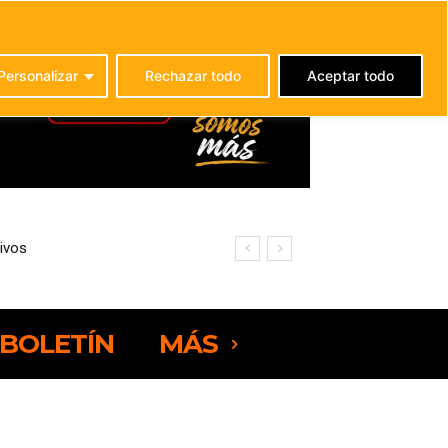
C
21
La Oliva
Personalizar
Rechazar todo
Aceptar todo
ivos
omajo
BOLETÍN
MÁS