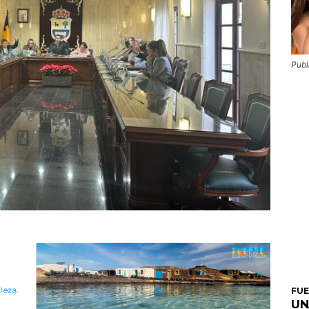
Publ
FU
UN