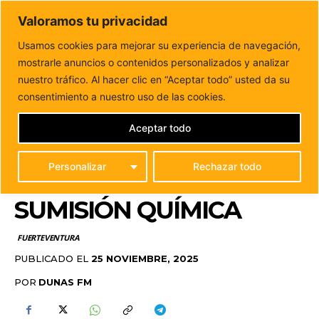
DUNAS FM
Valoramos tu privacidad
Tu informacion de forma cercana
Usamos cookies para mejorar su experiencia de navegación,
mostrarle anuncios o contenidos personalizados y analizar
Inicio
FUERTEVENTURA
La Oliva conmemora el 25N con
un acto institucional y una campaña...
nuestro tráfico. Al hacer clic en “Aceptar todo” usted da su
LA OLIVA CONMEMORA
consentimiento a nuestro uso de las cookies.
EL 25N CON UN ACTO
Aceptar todo
INSTITUCIONAL Y UNA
Personalizar
Rechazar todo
CAMPAÑA CONTRA LA
SUMISIÓN QUÍMICA
FUERTEVENTURA
PUBLICADO EL
25 NOVIEMBRE, 2025
POR
DUNAS FM