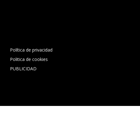
[contact-form-7 id="13ac01f" title="Formulario de contacto
1"]
Política de privacidad
Politica de cookies
PUBLICIDAD