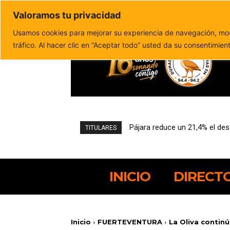
Valoramos tu privacidad
Política de privacidad
Politica de cookies
Usamos cookies para mejorar su experiencia de navegación, most
tráfico. Al hacer clic en “Aceptar todo” usted da su consentimien
Pájara reduce un 21,4% el desem
El PSOE canario alerta de nue
TITULARES
INICIO
DIRECT
Inicio
FUERTEVENTURA
La Oliva contin