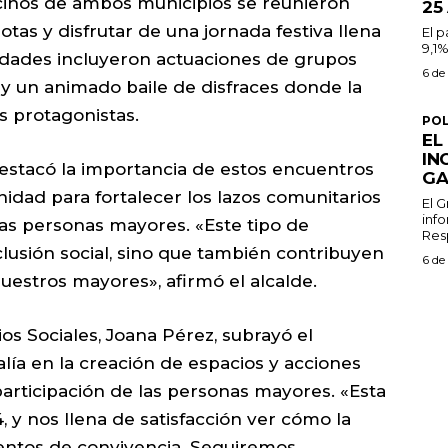
ecinos de ambos municipios se reunieron
25
tas y disfrutar de una jornada festiva llena
El 
9,1%
vidades incluyeron actuaciones de grupos
6 de
 y un animado baile de disfraces donde la
as protagonistas.
POL
EL
IN
, destacó la importancia de estos encuentros
GA
dad para fortalecer los lazos comunitarios
El 
inf
las personas mayores. «Este tipo de
Resp
clusión social, sino que también contribuyen
6 de
nuestros mayores», afirmó el alcalde.
ios Sociales, Joana Pérez, subrayó el
ía en la creación de espacios y acciones
articipación de las personas mayores. «Esta
, y nos llena de satisfacción ver cómo la
ntos de convivencia. Seguiremos