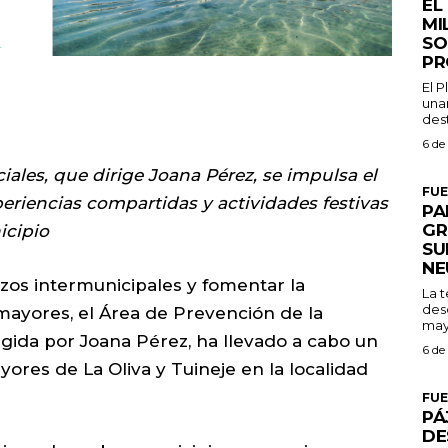
EL
MI
SO
PR
El 
una
dest
6 de
iales, que dirige Joana Pérez, se impulsa el
FU
eriencias compartidas y actividades festivas
PA
GR
icipio
SU
NE
azos intermunicipales y fomentar la
La 
des
 mayores, el Área de Prevención de la
may
rigida por Joana Pérez, ha llevado a cabo un
6 de
ores de La Oliva y Tuineje en la localidad
FU
PÁ
DE