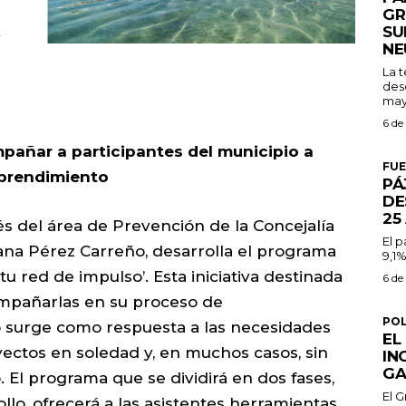
GR
SU
NE
La 
des
may
6 de
pañar a participantes del municipio a
FU
mprendimiento
PÁ
DE
25
és del área de Prevención de la Concejalía
El 
oana Pérez Carreño, desarrolla el programa
9,1%
u red de impulso’. Esta iniciativa destinada
6 de
ompañarlas en su proceso de
POL
 surge como respuesta a las necesidades
EL
ectos en soledad y, en muchos casos, sin
IN
GA
 El programa que se dividirá en dos fases,
El 
llo, ofrecerá a las asistentes herramientas