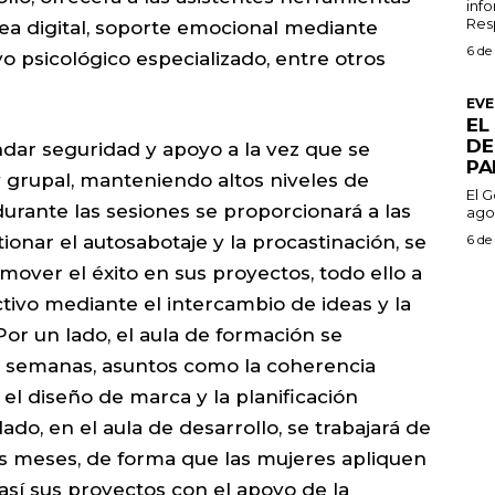
inf
Resp
ea digital, soporte emocional mediante
6 de
o psicológico especializado, entre otros
EV
EL
DE
ndar seguridad y apoyo a la vez que se
PA
grupal, manteniendo altos niveles de
El G
urante las sesiones se proporcionará a las
ago
6 de
nar el autosabotaje y la procastinación, se
mover el éxito en sus proyectos, todo ello a
tivo mediante el intercambio de ideas y la
or un lado, el aula de formación se
s semanas, asuntos como la coherencia
el diseño de marca y la planificación
lado, en el aula de desarrollo, se trabajará de
os meses, de forma que las mujeres apliquen
así sus proyectos con el apoyo de la