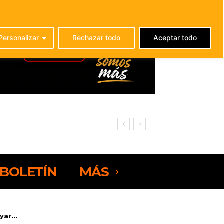
C
21.7
La Oliva
Personalizar
Rechazar todo
Aceptar todo
BOLETÍN
MÁS
ar...