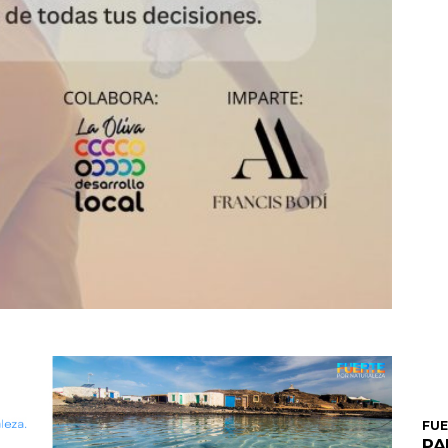
FU
PA