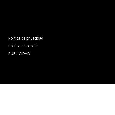
[contact-form-7 id="13ac01f" title="Formulario de contacto
1"]
Política de privacidad
Politica de cookies
PUBLICIDAD