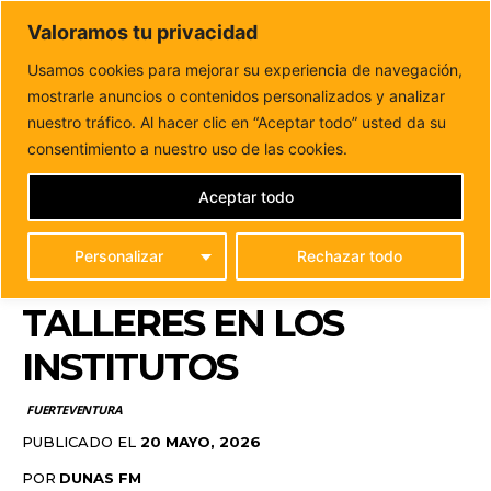
DUNAS FM
Valoramos tu privacidad
Tu informacion de forma cercana
Usamos cookies para mejorar su experiencia de navegación,
mostrarle anuncios o contenidos personalizados y analizar
Inicio
FUERTEVENTURA
La Oliva impulsa el espíritu
emprendedor entre los jóvenes con talleres en...
nuestro tráfico. Al hacer clic en “Aceptar todo” usted da su
LA OLIVA IMPULSA EL
consentimiento a nuestro uso de las cookies.
ESPÍRITU
Aceptar todo
EMPRENDEDOR ENTRE
Personalizar
Rechazar todo
LOS JÓVENES CON
TALLERES EN LOS
INSTITUTOS
FUERTEVENTURA
PUBLICADO EL
20 MAYO, 2026
POR
DUNAS FM