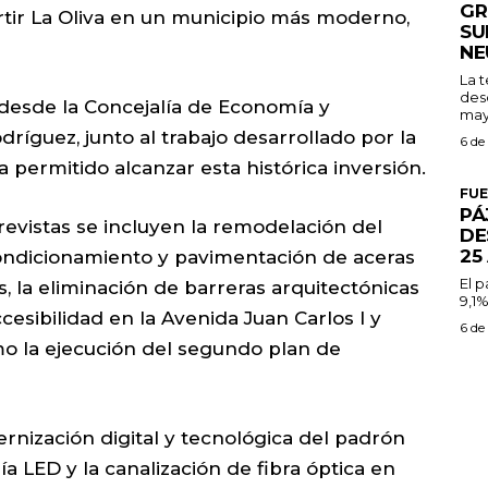
GR
vertir La Oliva en un municipio más moderno,
SU
NE
La 
des
 desde la Concejalía de Economía y
may
dríguez, junto al trabajo desarrollado por la
6 de
 permitido alcanzar esta histórica inversión.
FU
PÁ
revistas se incluyen la remodelación del
DE
25
condicionamiento y pavimentación de aceras
El 
s, la eliminación de barreras arquitectónicas
9,1%
accesibilidad en la Avenida Juan Carlos I y
6 de
como la ejecución del segundo plan de
nización digital y tecnológica del padrón
ría LED y la canalización de fibra óptica en