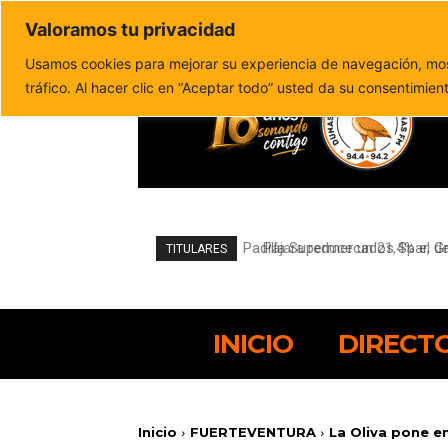
Valoramos tu privacidad
Política de privacidad
Politica de cookies
Usamos cookies para mejorar su experiencia de navegación, most
tráfico. Al hacer clic en “Aceptar todo” usted da su consentimien
Pájara reduce un 21,4% el de
TITULARES
INICIO
DIRECT
Inicio
FUERTEVENTURA
La Oliva pone e