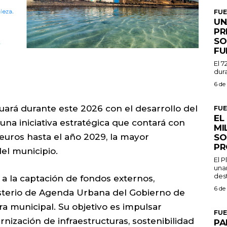
FU
UN
PR
SO
FU
El 7
dura
6 de
uará durante este 2026 con el desarrollo del
FU
EL
una iniciativa estratégica que contará con
MI
 euros hasta el año 2029, la mayor
SO
PR
el municipio.
El 
una
dest
 a la captación de fondos externos,
6 de
sterio de Agenda Urbana del Gobierno de
era municipal. Su objetivo es impulsar
FU
nización de infraestructuras, sostenibilidad
PA