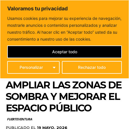
DUNAS FM
Valoramos tu privacidad
Tu informacion de forma cercana
Usamos cookies para mejorar su experiencia de navegación,
mostrarle anuncios o contenidos personalizados y analizar
Inicio
FUERTEVENTURA
La plaza de Tiscamanita contará
con una nueva pérgola para ampliar las...
nuestro tráfico. Al hacer clic en “Aceptar todo” usted da su
LA PLAZA DE
consentimiento a nuestro uso de las cookies.
TISCAMANITA CONTARÁ
Aceptar todo
CON UNA NUEVA
Personalizar
Rechazar todo
PÉRGOLA PARA
AMPLIAR LAS ZONAS DE
SOMBRA Y MEJORAR EL
ESPACIO PÚBLICO
FUERTEVENTURA
PUBLICADO EL
19 MAYO, 2026