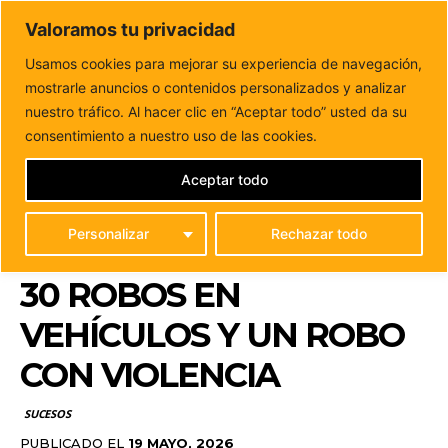
DUNAS FM
Valoramos tu privacidad
Tu informacion de forma cercana
Usamos cookies para mejorar su experiencia de navegación,
mostrarle anuncios o contenidos personalizados y analizar
Inicio
SUCESOS
La Policía Nacional detiene en Puerto
del Rosario a un hombre acusado...
nuestro tráfico. Al hacer clic en “Aceptar todo” usted da su
LA POLICÍA NACIONAL
consentimiento a nuestro uso de las cookies.
DETIENE EN PUERTO
Aceptar todo
DEL ROSARIO A UN
Personalizar
Rechazar todo
HOMBRE ACUSADO DE
30 ROBOS EN
VEHÍCULOS Y UN ROBO
CON VIOLENCIA
SUCESOS
PUBLICADO EL
19 MAYO, 2026