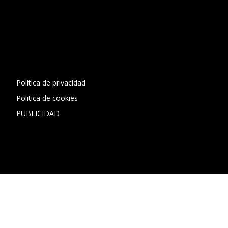
[contact-form-7 id="13ac01f" title="Formulario de contacto
1"]
Política de privacidad
Politica de cookies
PUBLICIDAD