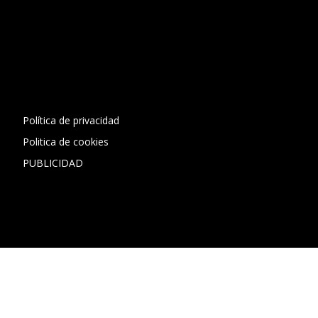
[contact-form-7 id="13ac01f" title="Formulario de contacto
1"]
Política de privacidad
Politica de cookies
PUBLICIDAD