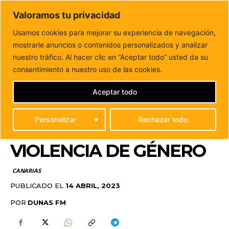
DUNAS FM
Valoramos tu privacidad
Tu informacion de forma cercana
Usamos cookies para mejorar su experiencia de navegación,
mostrarle anuncios o contenidos personalizados y analizar
Inicio
CANARIAS
Las enfermeras canarias piden poder
activar los protocolos de violencia de género
nuestro tráfico. Al hacer clic en “Aceptar todo” usted da su
LAS ENFERMERAS
consentimiento a nuestro uso de las cookies.
CANARIAS PIDEN
Aceptar todo
PODER ACTIVAR LOS
Personalizar
Rechazar todo
PROTOCOLOS DE
VIOLENCIA DE GÉNERO
CANARIAS
PUBLICADO EL
14 ABRIL, 2023
POR
DUNAS FM