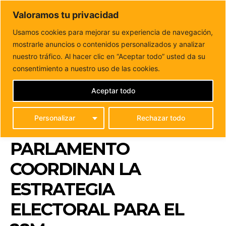
DUNAS FM
Valoramos tu privacidad
Tu informacion de forma cercana
Usamos cookies para mejorar su experiencia de navegación,
mostrarle anuncios o contenidos personalizados y analizar
Inicio
POLÍTICA
Los candidatos socialistas de Puerto del
Rosario, Cabildo y Parlamento coordinan la...
nuestro tráfico. Al hacer clic en “Aceptar todo” usted da su
LOS CANDIDATOS
consentimiento a nuestro uso de las cookies.
SOCIALISTAS DE
Aceptar todo
PUERTO DEL ROSARIO,
Personalizar
Rechazar todo
CABILDO Y
PARLAMENTO
COORDINAN LA
ESTRATEGIA
ELECTORAL PARA EL