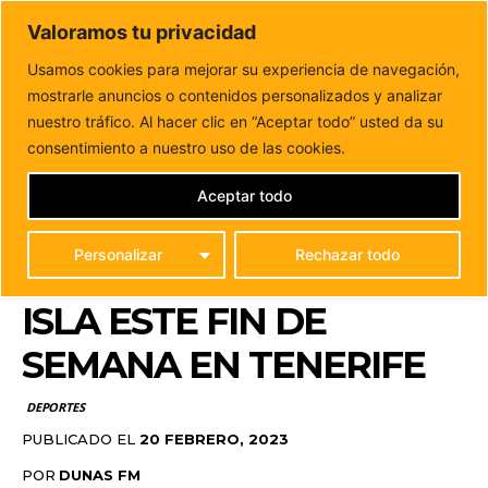
DUNAS FM
Valoramos tu privacidad
Tu informacion de forma cercana
Usamos cookies para mejorar su experiencia de navegación,
mostrarle anuncios o contenidos personalizados y analizar
Inicio
DEPORTES
Los deportistas en edad escolar de
Fuerteventura represetarán a la isla este...
nuestro tráfico. Al hacer clic en “Aceptar todo” usted da su
LOS DEPORTISTAS EN
consentimiento a nuestro uso de las cookies.
EDAD ESCOLAR DE
Aceptar todo
FUERTEVENTURA
Personalizar
Rechazar todo
REPRESETARÁN A LA
ISLA ESTE FIN DE
SEMANA EN TENERIFE
DEPORTES
PUBLICADO EL
20 FEBRERO, 2023
POR
DUNAS FM