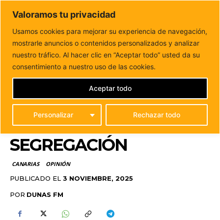
DUNAS FM
Valoramos tu privacidad
Tu informacion de forma cercana
Usamos cookies para mejorar su experiencia de navegación,
mostrarle anuncios o contenidos personalizados y analizar
Inicio
CANARIAS
Los partidos no pueden hablar de
inclusión mientras defienden la segregación
nuestro tráfico. Al hacer clic en “Aceptar todo” usted da su
LOS PARTIDOS NO
consentimiento a nuestro uso de las cookies.
PUEDEN HABLAR DE
Aceptar todo
INCLUSIÓN MIENTRAS
Personalizar
Rechazar todo
DEFIENDEN LA
SEGREGACIÓN
CANARIAS
OPINIÓN
PUBLICADO EL
3 NOVIEMBRE, 2025
POR
DUNAS FM