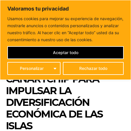
DUNAS FM
Valoramos tu privacidad
Tu informacion de forma cercana
Usamos cookies para mejorar su experiencia de navegación,
mostrarle anuncios o contenidos personalizados y analizar
Inicio
CANARIAS
Manuel Domínguez apuesta por la
estrategia CanaryChip para impulsar la diversificación
nuestro tráfico. Al hacer clic en “Aceptar todo” usted da su
económica...
consentimiento a nuestro uso de las cookies.
MANUEL DOMÍNGUEZ
APUESTA POR LA
Aceptar todo
ESTRATEGIA
Personalizar
Rechazar todo
CANARYCHIP PARA
IMPULSAR LA
DIVERSIFICACIÓN
ECONÓMICA DE LAS
ISLAS