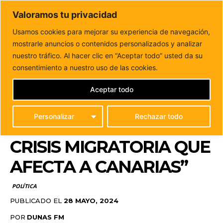
DUNAS FM
Valoramos tu privacidad
Tu informacion de forma cercana
Usamos cookies para mejorar su experiencia de navegación,
mostrarle anuncios o contenidos personalizados y analizar
Inicio
POLÍTICA
Manuel Domínguez (PP): “Europa debe
tener un papel determinante en la crisis migratoria...
nuestro tráfico. Al hacer clic en “Aceptar todo” usted da su
MANUEL DOMÍNGUEZ
consentimiento a nuestro uso de las cookies.
(PP): “EUROPA DEBE
Aceptar todo
TENER UN PAPEL
Personalizar
Rechazar todo
DETERMINANTE EN LA
CRISIS MIGRATORIA QUE
AFECTA A CANARIAS”
POLÍTICA
PUBLICADO EL
28 MAYO, 2024
POR
DUNAS FM