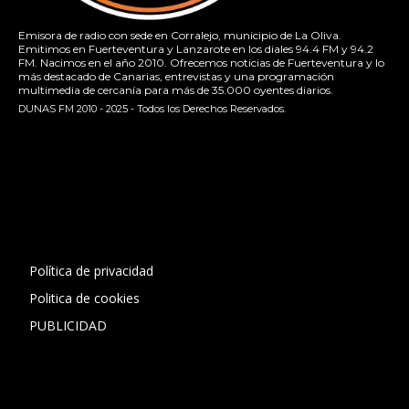
Emisora de radio con sede en Corralejo, municipio de La Oliva.
Emitimos en Fuerteventura y Lanzarote en los diales 94.4 FM y 94.2
FM. Nacimos en el año 2010. Ofrecemos noticias de Fuerteventura y lo
más destacado de Canarias, entrevistas y una programación
multimedia de cercanía para más de 35.000 oyentes diarios.
DUNAS FM 2010 - 2025 - Todos los Derechos Reservados.
[contact-form-7 id="13ac01f" title="Formulario de contacto
1"]
Política de privacidad
Politica de cookies
PUBLICIDAD