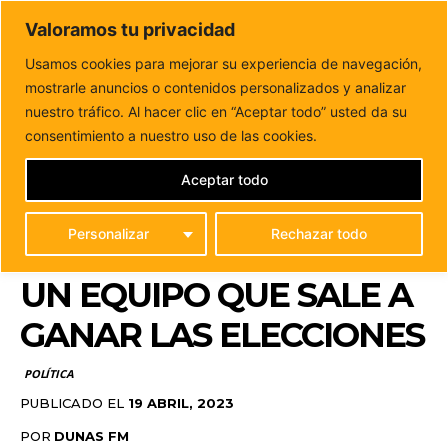
DUNAS FM
Valoramos tu privacidad
Tu informacion de forma cercana
Usamos cookies para mejorar su experiencia de navegación,
mostrarle anuncios o contenidos personalizados y analizar
Inicio
POLÍTICA
Manuel Hernández encabeza la lista al
Parlamento por Fuerteventura con un equipo...
nuestro tráfico. Al hacer clic en “Aceptar todo” usted da su
MANUEL HERNÁNDEZ
consentimiento a nuestro uso de las cookies.
ENCABEZA LA LISTA AL
Aceptar todo
PARLAMENTO POR
Personalizar
Rechazar todo
FUERTEVENTURA CON
UN EQUIPO QUE SALE A
GANAR LAS ELECCIONES
POLÍTICA
PUBLICADO EL
19 ABRIL, 2023
POR
DUNAS FM