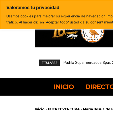
Valoramos tu privacidad
Política de privacidad
Politica de cookies
Usamos cookies para mejorar su experiencia de navegación, most
tráfico. Al hacer clic en “Aceptar todo” usted da su consentimien
Padilla Supermercados Spar, Gr
Pájara reduce un 21,4% el d
TITULARES
INICIO
DIRECT
Inicio
FUERTEVENTURA
María Jesús de l