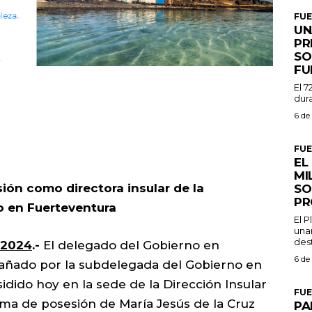
FU
UN
PR
SO
FU
El 7
dura
6 de
FU
EL
MI
ión como directora insular de la
SO
PR
o en Fuerteventura
El 
una
dest
 2024
.-
El delegado del Gobierno en
6 de
añado por la subdelegada del Gobierno en
idido hoy en la sede de la Dirección Insular
FU
oma de posesión de María Jesús de la Cruz
PA