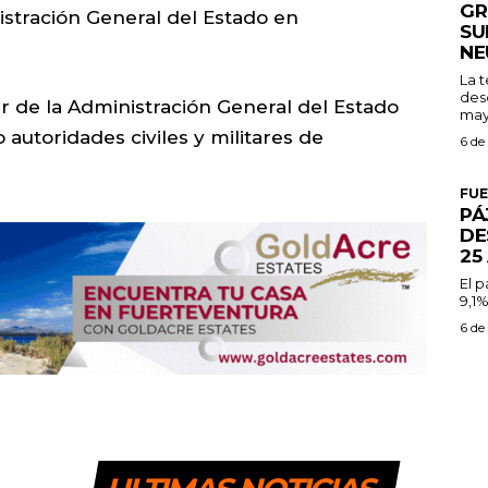
GR
istración General del Estado en
SU
NE
La 
des
lar de la Administración General del Estado
may
 autoridades civiles y militares de
6 de
FU
PÁ
DE
25
El 
9,1%
6 de