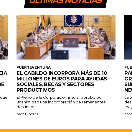
ULTIMAS NOTICIAS
FUERTEVENTURA
FU
EJA
EL CABILDO INCORPORA MÁS DE 10
PA
MILLONES DE EUROS PARA AYUDAS
GR
DE
SOCIALES, BECAS Y SECTORES
SU
PRODUCTIVOS
NE
a que
El Pleno de la Corporación insular aprobó por
La 
unanimidad una incorporación de remanentes
des
destinada...
may
hace 8 horas
hace