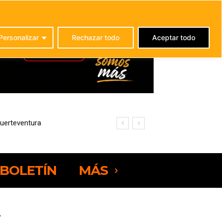
C
21.9
La Oliva
Personalizar
Rechazar todo
Aceptar todo
ciencia energética
BOLETÍN
MÁS
.