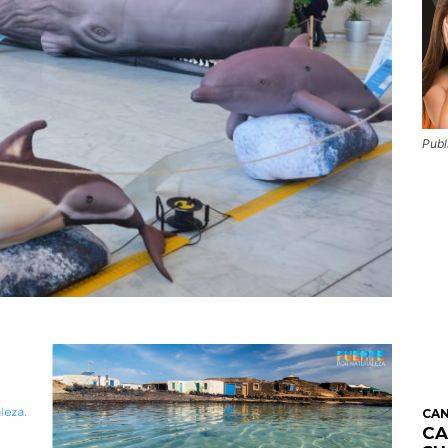
Publ
CAN
CA