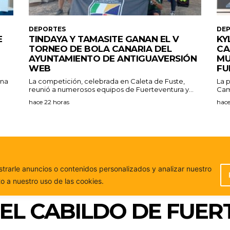
DEPORTES
DE
E
TINDAYA Y TAMASITE GANAN EL V
KY
TORNEO DE BOLA CANARIA DEL
CA
AYUNTAMIENTO DE ANTIGUAVERSIÓN
MU
WEB
FU
ana
La competición, celebrada en Caleta de Fuste,
La p
reunió a numerosos equipos de Fuerteventura y...
Cam
hace 22 horas
hace