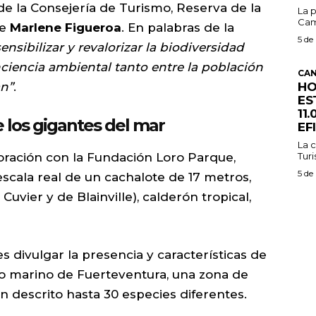
de la Consejería de Turismo, Reserva de la
La p
Cam
ge
Marlene Figueroa
. En palabras de la
5 de
nsibilizar y revalorizar la biodiversidad
iencia ambiental tanto entre la población
CAN
HO
an”
.
ES
11
 los gigantes del mar
EF
La c
Turi
oración con la Fundación Loro Parque,
5 de
scala real de un cachalote de 17 metros,
Cuvier y de Blainville), calderón tropical,
es divulgar la presencia y características de
no marino de Fuerteventura, una zona de
n descrito hasta 30 especies diferentes.