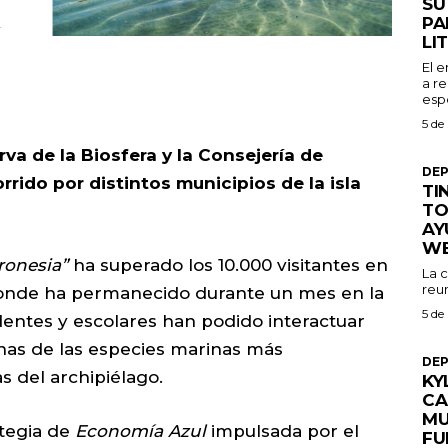
SU
PA
LI
El 
a re
espe
5 de
va de la Biosfera y la Consejería de
DE
rido por distintos municipios de la isla
TI
TO
AY
W
ronesia”
ha superado los 10.000 visitantes en
La 
reu
donde ha permanecido durante un mes en la
5 de
identes y escolares han podido interactuar
unas de las especies marinas más
DE
 del archipiélago.
KY
CA
MU
ategia de
Economía Azul
impulsada por el
FU