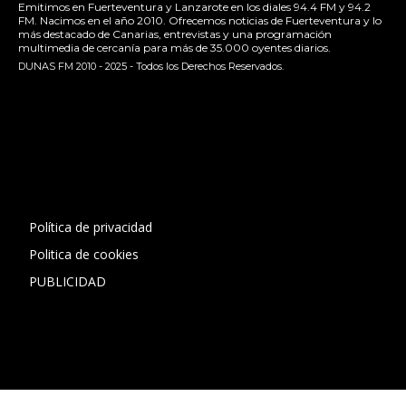
Emitimos en Fuerteventura y Lanzarote en los diales 94.4 FM y 94.2
FM. Nacimos en el año 2010. Ofrecemos noticias de Fuerteventura y lo
más destacado de Canarias, entrevistas y una programación
multimedia de cercanía para más de 35.000 oyentes diarios.
DUNAS FM 2010 - 2025 - Todos los Derechos Reservados.
[contact-form-7 id="13ac01f" title="Formulario de contacto
1"]
Política de privacidad
Politica de cookies
PUBLICIDAD