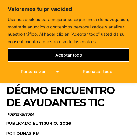
DUNAS FM
Valoramos tu privacidad
Tu informacion de forma cercana
Usamos cookies para mejorar su experiencia de navegación,
mostrarle anuncios o contenidos personalizados y analizar
Inicio
FUERTEVENTURA
Más de 120 estudiantes
participan en Fuerteventura en el décimo Encuentro de...
nuestro tráfico. Al hacer clic en “Aceptar todo” usted da su
MÁS DE 120
consentimiento a nuestro uso de las cookies.
ESTUDIANTES
Aceptar todo
PARTICIPAN EN
Personalizar
Rechazar todo
FUERTEVENTURA EN EL
DÉCIMO ENCUENTRO
DE AYUDANTES TIC
FUERTEVENTURA
PUBLICADO EL
11 JUNIO, 2026
POR
DUNAS FM