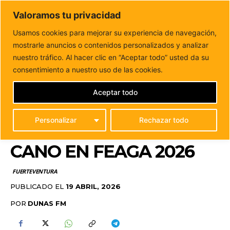
DUNAS FM
Valoramos tu privacidad
Tu informacion de forma cercana
Usamos cookies para mejorar su experiencia de navegación,
mostrarle anuncios o contenidos personalizados y analizar
Inicio
FUERTEVENTURA
Más de 60 jóvenes luchadores
protagonizan el torneo Antonio Cano en FEAGA...
nuestro tráfico. Al hacer clic en “Aceptar todo” usted da su
MÁS DE 60 JÓVENES
consentimiento a nuestro uso de las cookies.
LUCHADORES
Aceptar todo
PROTAGONIZAN EL
Personalizar
Rechazar todo
TORNEO ANTONIO
CANO EN FEAGA 2026
FUERTEVENTURA
PUBLICADO EL
19 ABRIL, 2026
POR
DUNAS FM