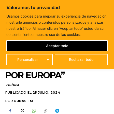
DUNAS FM
Valoramos tu privacidad
Tu informacion de forma cercana
Usamos cookies para mejorar su experiencia de navegación,
mostrarle anuncios o contenidos personalizados y analizar
Inicio
POLÍTICA
Natalia Évora pide celeridad para cerrar
“sanciones y expedientes abiertos por Europa”
nuestro tráfico. Al hacer clic en “Aceptar todo” usted da su
NATALIA ÉVORA PIDE
consentimiento a nuestro uso de las cookies.
CELERIDAD PARA
Aceptar todo
CERRAR “SANCIONES Y
Personalizar
Rechazar todo
EXPEDIENTES ABIERTOS
POR EUROPA”
POLÍTICA
PUBLICADO EL
25 JULIO, 2024
POR
DUNAS FM