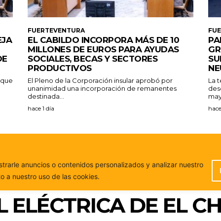
FUERTEVENTURA
FU
EJA
EL CABILDO INCORPORA MÁS DE 10
PA
MILLONES DE EUROS PARA AYUDAS
GR
DE
SOCIALES, BECAS Y SECTORES
SU
PRODUCTIVOS
NE
a que
El Pleno de la Corporación insular aprobó por
La 
unanimidad una incorporación de remanentes
des
destinada...
may
hace 1 día
hace