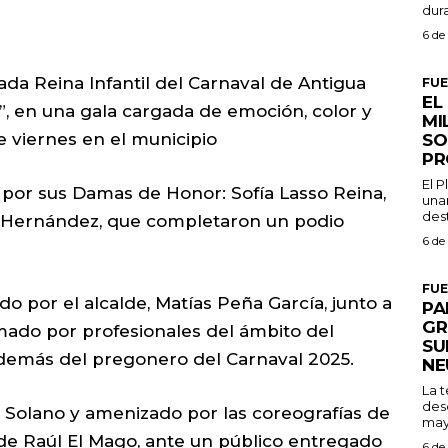
dura
6 de
da Reina Infantil del Carnaval de Antigua
FU
EL
”, en una gala cargada de emoción, color y
MI
e viernes en el municipio
SO
PR
El 
por sus Damas de Honor: Sofía Lasso Reina,
una
dest
z Hernández, que completaron un podio
6 de
FU
do por el alcalde, Matías Peña García, junto a
PA
GR
ormado por profesionales del ámbito del
SU
además del pregonero del Carnaval 2025.
NE
La 
des
 Solano y amenizado por las coreografías de
may
de Raúl El Mago, ante un público entregado
6 de