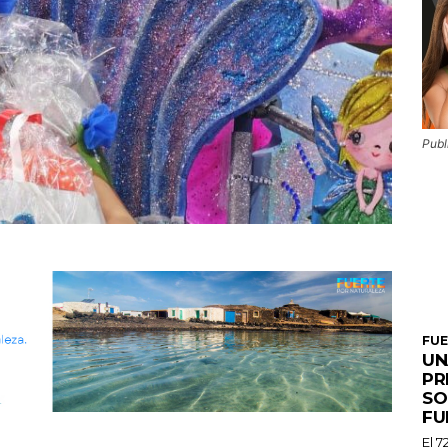
Publ
FU
UN
PR
SO
FU
El 7