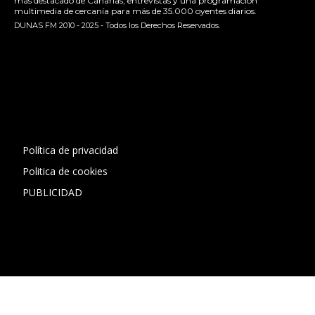
más destacado de Canarias, entrevistas y una programación
multimedia de cercanía para más de 35.000 oyentes diarios.
DUNAS FM 2010 - 2025 - Todos los Derechos Reservados.
[contact-form-7 id="13ac01f" title="Formulario de contacto
1"]
Política de privacidad
Politica de cookies
PUBLICIDAD