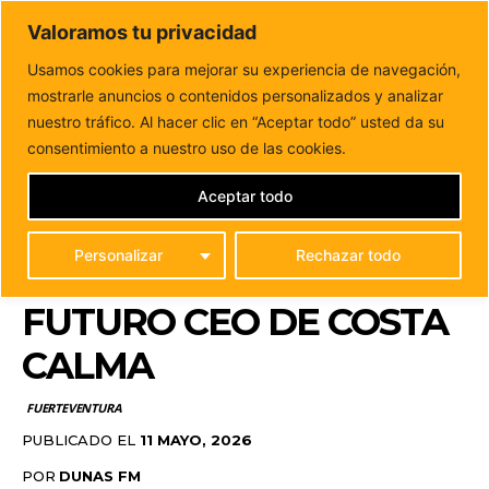
DUNAS FM
Valoramos tu privacidad
Tu informacion de forma cercana
Usamos cookies para mejorar su experiencia de navegación,
mostrarle anuncios o contenidos personalizados y analizar
Inicio
FUERTEVENTURA
Pájara reclama una reunión
urgente al Gobierno canario para desbloquear el futuro...
nuestro tráfico. Al hacer clic en “Aceptar todo” usted da su
PÁJARA RECLAMA UNA
consentimiento a nuestro uso de las cookies.
REUNIÓN URGENTE AL
Aceptar todo
GOBIERNO CANARIO
Personalizar
Rechazar todo
PARA DESBLOQUEAR EL
FUTURO CEO DE COSTA
CALMA
FUERTEVENTURA
PUBLICADO EL
11 MAYO, 2026
POR
DUNAS FM