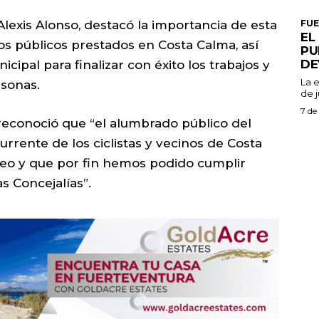
FU
 Alexis Alonso, destacó la importancia de esta
EL
ios públicos prestados en Costa Calma, así
PU
DE
icipal para finalizar con éxito los trabajos y
La 
rsonas.
de j
7 de
 reconoció que “el alumbrado público del
urrente de los ciclistas y vecinos de Costa
aseo y que por fin hemos podido cumplir
s Concejalías”.