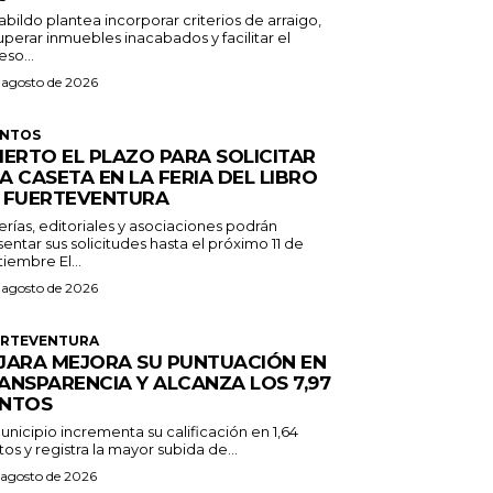
abildo plantea incorporar criterios de arraigo,
perar inmuebles inacabados y facilitar el
so...
 agosto de 2026
ENTOS
IERTO EL PLAZO PARA SOLICITAR
A CASETA EN LA FERIA DEL LIBRO
 FUERTEVENTURA
erías, editoriales y asociaciones podrán
entar sus solicitudes hasta el próximo 11 de
septiembre El...
 agosto de 2026
ERTEVENTURA
JARA MEJORA SU PUNTUACIÓN EN
ANSPARENCIA Y ALCANZA LOS 7,97
NTOS
unicipio incrementa su calificación en 1,64
os y registra la mayor subida de...
 agosto de 2026