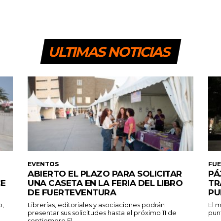
ULTIMAS NOTICIAS
EVENTOS
FU
ABIERTO EL PLAZO PARA SOLICITAR
PÁ
CE
UNA CASETA EN LA FERIA DEL LIBRO
TR
DE FUERTEVENTURA
PU
o,
Librerías, editoriales y asociaciones podrán
El m
presentar sus solicitudes hasta el próximo 11 de
punt
septiembre El...