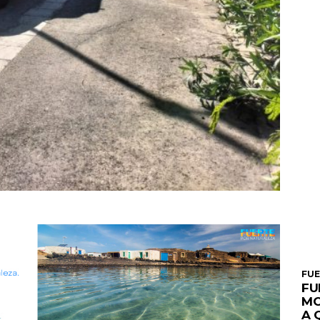
FU
FU
MO
A 