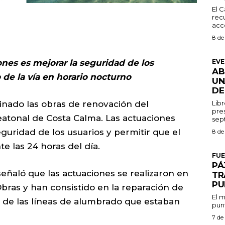
El C
recu
acce
8 de
EV
iones es mejorar la seguridad de los
AB
de la vía en horario nocturno
UN
DE
Libr
inado las obras de renovación del
pres
peatonal de Costa Calma. Las actuaciones
guridad de los usuarios y permitir que el
8 de
te las 24 horas del día.
FU
PÁ
 señaló que las actuaciones se realizaron en
TR
PU
Obras y han consistido en la reparación de
El m
ón de las líneas de alumbrado que estaban
punt
7 de