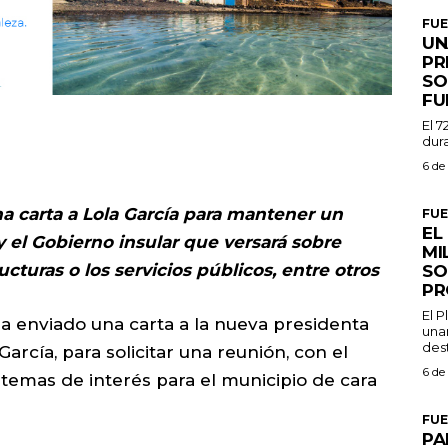
FU
UN
PR
SO
FU
El 7
dura
6 de
na carta a Lola García para mantener un
FU
EL
y el Gobierno insular que versará sobre
MI
ucturas o los servicios públicos, entre otros
SO
PR
El 
 ha enviado una carta a la nueva presidenta
una
dest
arcía, para solicitar una reunión, con el
6 de
 temas de interés para el municipio de cara
FU
PA