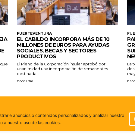
FUERTEVENTURA
FU
EJA
EL CABILDO INCORPORA MÁS DE 10
PA
MILLONES DE EUROS PARA AYUDAS
GR
DE
SOCIALES, BECAS Y SECTORES
SU
PRODUCTIVOS
NE
a que
El Pleno de la Corporación insular aprobó por
La 
unanimidad una incorporación de remanentes
des
destinada...
may
hace 1 día
hace