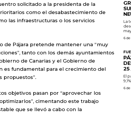
GR
entro solicitado a la presidenta de la
SU
 prioritarios como el desabastecimiento de
NE
o las infraestructuras o los servicios
La 
des
may
6 de
rno de Pájara pretende mantener una “muy
tuciones”, tanto con los demás ayuntamientos
FU
PÁ
 Gobierno de Canarias y el Gobierno de
DE
25
n es fundamental para el crecimiento del
El 
os propuestos”.
9,1%
6 de
tos objetivos pasan por “aprovechar los
ptimizarlos”, cimentando este trabajo
table que se llevó a cabo con la