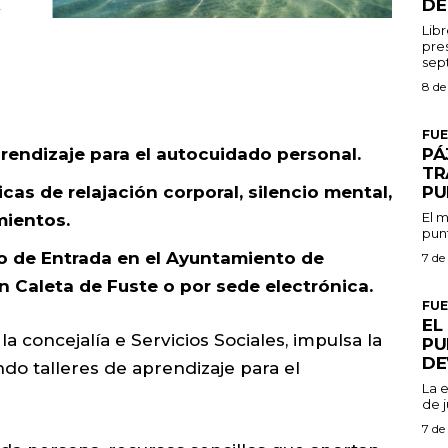
DE
Libr
pres
8 de
FU
PÁ
rendizaje para el autocuidado personal.
TR
PU
as de relajación corporal, silencio mental,
El m
mientos.
punt
ro de Entrada en el Ayuntamiento de
7 de
n Caleta de Fuste o por sede electrónica.
FU
EL
 concejalía e Servicios Sociales, impulsa la
PU
DE
do talleres de aprendizaje para el
La 
de j
7 de