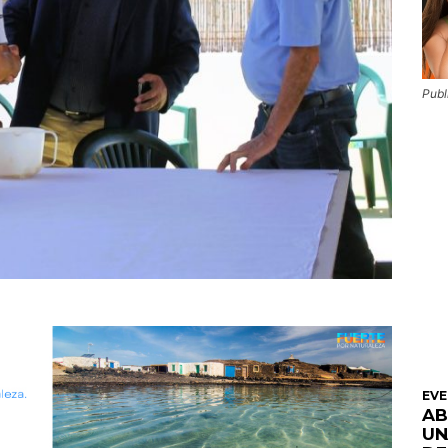
Publ
EV
AB
UN