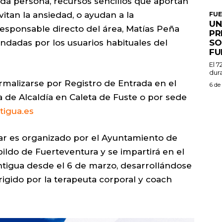
 cada persona, recursos sencillos que aportan
evitan la ansiedad, o ayudan a la
FU
UN
responsable directo del área, Matías Peña
PR
SO
ndadas por los usuarios habituales del
FU
El 7
dura
ormalizarse por Registro de Entrada en el
6 de
 de Alcaldía en Caleta de Fuste o por sede
tigua.es
tar es organizado por el Ayuntamiento de
ildo de Fuerteventura y se impartirá en el
tigua desde el 6 de marzo, desarrollándose
irigido por la terapeuta corporal y coach