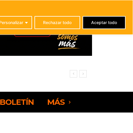
C
21.3
La Oliva
Personalizar
Rechazar todo
Aceptar todo
rteventura
BOLETÍN
MÁS