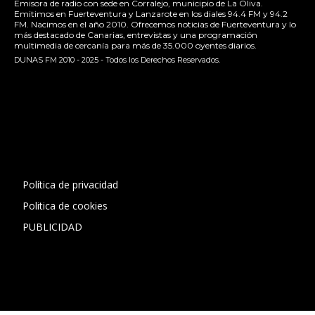
Emisora de radio con sede en Corralejo, municipio de La Oliva.
Emitimos en Fuerteventura y Lanzarote en los diales 94.4 FM y 94.2
FM. Nacimos en el año 2010. Ofrecemos noticias de Fuerteventura y lo
más destacado de Canarias, entrevistas y una programación
multimedia de cercanía para más de 35.000 oyentes diarios.
DUNAS FM 2010 - 2025 - Todos los Derechos Reservados.
[contact-form-7 id="13ac01f" title="Formulario de contacto
1"]
Política de privacidad
Politica de cookies
PUBLICIDAD