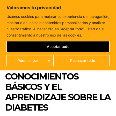
DUNAS FM
Valoramos tu privacidad
Tu informacion de forma cercana
Usamos cookies para mejorar su experiencia de navegación,
mostrarle anuncios o contenidos personalizados y analizar
Inicio
FUERTEVENTURA
Puerto del Rosario acoge un
campamento para fomentar los conocimientos básicos y...
nuestro tráfico. Al hacer clic en “Aceptar todo” usted da su
PUERTO DEL ROSARIO
consentimiento a nuestro uso de las cookies.
ACOGE UN
Aceptar todo
CAMPAMENTO PARA
Personalizar
Rechazar todo
FOMENTAR LOS
CONOCIMIENTOS
BÁSICOS Y EL
APRENDIZAJE SOBRE LA
DIABETES