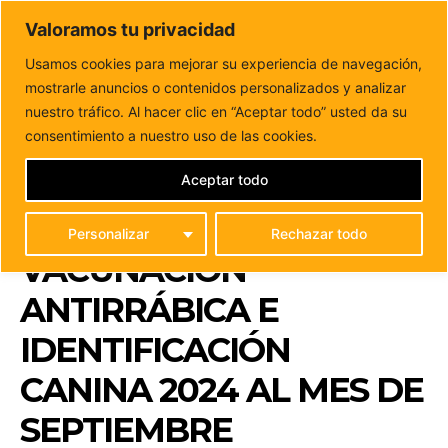
DUNAS FM
Valoramos tu privacidad
Tu informacion de forma cercana
Usamos cookies para mejorar su experiencia de navegación,
mostrarle anuncios o contenidos personalizados y analizar
Inicio
FUERTEVENTURA
Puerto del Rosario adelanta la
Campaña de vacunación antirrábica e identificación
nuestro tráfico. Al hacer clic en “Aceptar todo” usted da su
canina...
consentimiento a nuestro uso de las cookies.
PUERTO DEL ROSARIO
ADELANTA LA
Aceptar todo
CAMPAÑA DE
Personalizar
Rechazar todo
VACUNACIÓN
ANTIRRÁBICA E
IDENTIFICACIÓN
CANINA 2024 AL MES DE
SEPTIEMBRE