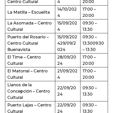
Centro Cultural
4
20:00
14/10/202
17:00 –
La Matilla – Escuelita
4
20:00
La Asomada – Centro
15/09/202
09:30 –
Cultural
4
13:30
Puerto del Rosario –
15/09/202
09:30 –
Centro Cultural
429/09/2
13:3009:30
Buenavista
024
– 13:30
El Time – Centro
28/09/20
17:00 –
Cultural
24
20:00
El Matorral – Centro
21/09/202
17:00 –
Cultural
4
20:00
Llanos de la
22/09/20
09:30 –
Concepción – Centro
24
13:30
Cultural
Puerto Lajas – Centro
22/09/20
09:30 –
Cultural
24
13:30