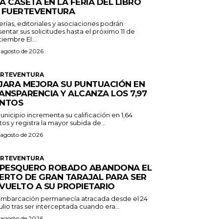
A CASETA EN LA FERIA DEL LIBRO
 FUERTEVENTURA
erías, editoriales y asociaciones podrán
entar sus solicitudes hasta el próximo 11 de
septiembre El...
 agosto de 2026
ERTEVENTURA
JARA MEJORA SU PUNTUACIÓN EN
ANSPARENCIA Y ALCANZA LOS 7,97
NTOS
unicipio incrementa su calificación en 1,64
os y registra la mayor subida de...
 agosto de 2026
ERTEVENTURA
 PESQUERO ROBADO ABANDONA EL
ERTO DE GRAN TARAJAL PARA SER
VUELTO A SU PROPIETARIO
embarcación permanecía atracada desde el 24
ulio tras ser interceptada cuando era...
 agosto de 2026