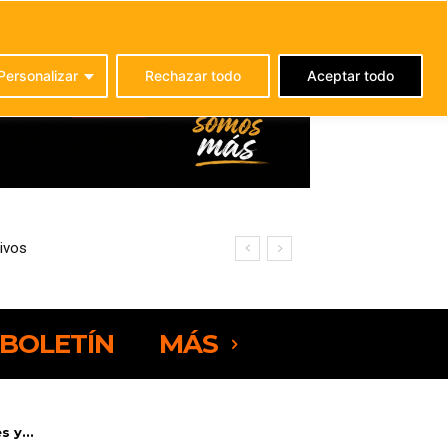
C
21.3
La Oliva
Personalizar
Rechazar todo
Aceptar todo
ivos
omajo
BOLETÍN
MÁS
 y...