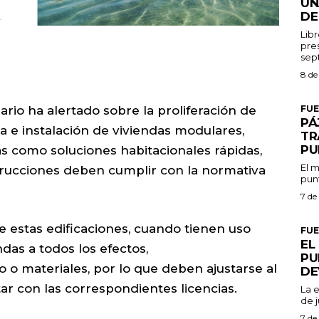
UN
DE
Libr
pres
8 de
FU
rio ha alertado sobre la proliferación de
PÁ
e instalación de viviendas modulares,
TR
PU
s como soluciones habitacionales rápidas,
El m
rucciones deben cumplir con la normativa
punt
7 de
e estas edificaciones, cuando tienen uso
FU
EL
ndas a todos los efectos,
PU
o materiales, por lo que deben ajustarse al
DE
r con las correspondientes licencias.
La 
de j
7 de