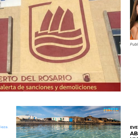
Publ
EV
AB