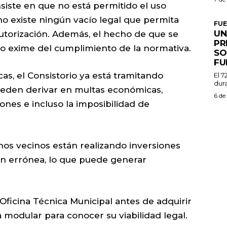
nsiste en que no está permitido el uso
 no existe ningún vacío legal que permita
FU
UN
 autorización. Además, el hecho de que se
PR
no exime del cumplimiento de la normativa.
SO
FU
as, el Consistorio ya está tramitando
El 7
dura
eden derivar en multas económicas,
6 de
iones e incluso la imposibilidad de
hos vecinos están realizando inversiones
n errónea, lo que puede generar
 Oficina Técnica Municipal antes de adquirir
a modular para conocer su viabilidad legal.