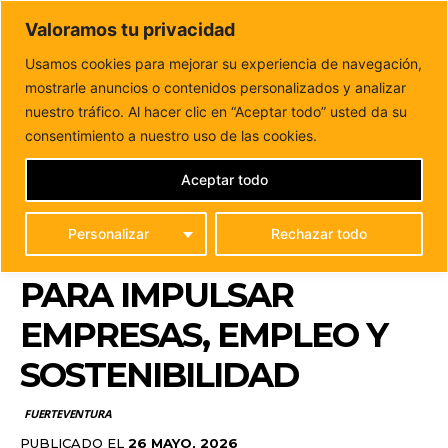
DUNAS FM
Valoramos tu privacidad
Tu informacion de forma cercana
Usamos cookies para mejorar su experiencia de navegación,
mostrarle anuncios o contenidos personalizados y analizar
Inicio
FUERTEVENTURA
Puerto del Rosario aprueba una
modificación histórica del IAE para impulsar empresas,...
nuestro tráfico. Al hacer clic en “Aceptar todo” usted da su
PUERTO DEL ROSARIO
consentimiento a nuestro uso de las cookies.
APRUEBA UNA
Aceptar todo
MODIFICACIÓN
Personalizar
Rechazar todo
HISTÓRICA DEL IAE
PARA IMPULSAR
EMPRESAS, EMPLEO Y
SOSTENIBILIDAD
FUERTEVENTURA
PUBLICADO EL
26 MAYO, 2026