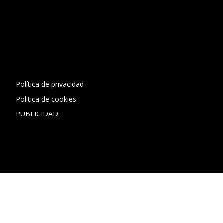
[contact-form-7 id="13ac01f" title="Formulario de contacto
1"]
Política de privacidad
Politica de cookies
PUBLICIDAD