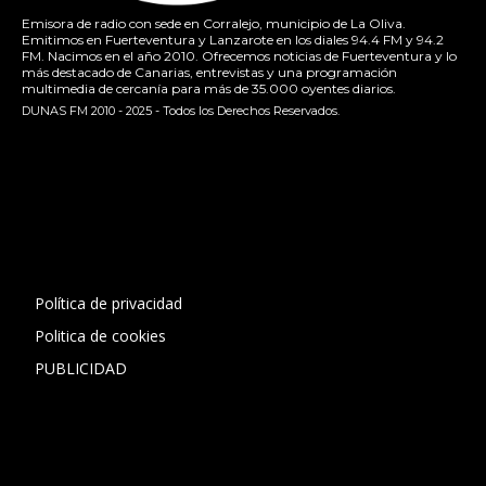
Emisora de radio con sede en Corralejo, municipio de La Oliva.
Emitimos en Fuerteventura y Lanzarote en los diales 94.4 FM y 94.2
FM. Nacimos en el año 2010. Ofrecemos noticias de Fuerteventura y lo
más destacado de Canarias, entrevistas y una programación
multimedia de cercanía para más de 35.000 oyentes diarios.
DUNAS FM 2010 - 2025 - Todos los Derechos Reservados.
[contact-form-7 id="13ac01f" title="Formulario de contacto
1"]
Política de privacidad
Politica de cookies
PUBLICIDAD