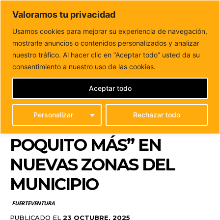
DUNAS FM
Valoramos tu privacidad
Tu informacion de forma cercana
Usamos cookies para mejorar su experiencia de navegación,
mostrarle anuncios o contenidos personalizados y analizar
Inicio
FUERTEVENTURA
Puerto del Rosario continúa la
campaña de limpieza intensiva “Quiéreme un poquito...
nuestro tráfico. Al hacer clic en “Aceptar todo” usted da su
PUERTO DEL ROSARIO
consentimiento a nuestro uso de las cookies.
CONTINÚA LA CAMPAÑA
Aceptar todo
DE LIMPIEZA INTENSIVA
Personalizar
Rechazar todo
“QUIÉREME UN
POQUITO MÁS” EN
NUEVAS ZONAS DEL
MUNICIPIO
FUERTEVENTURA
PUBLICADO EL
23 OCTUBRE, 2025