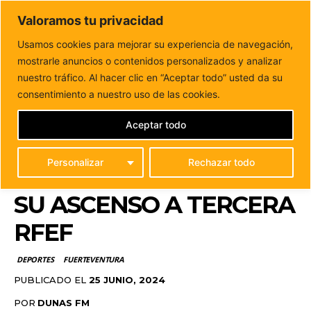
DUNAS FM
Valoramos tu privacidad
Tu informacion de forma cercana
Usamos cookies para mejorar su experiencia de navegación,
mostrarle anuncios o contenidos personalizados y analizar
Inicio
DEPORTES
Puerto del Rosario homenajea al CD
Caday Fuerteventura tras su ascenso a...
nuestro tráfico. Al hacer clic en “Aceptar todo” usted da su
PUERTO DEL ROSARIO
consentimiento a nuestro uso de las cookies.
HOMENAJEA AL CD
Aceptar todo
CADAY
Personalizar
Rechazar todo
FUERTEVENTURA TRAS
SU ASCENSO A TERCERA
RFEF
DEPORTES
FUERTEVENTURA
PUBLICADO EL
25 JUNIO, 2024
POR
DUNAS FM