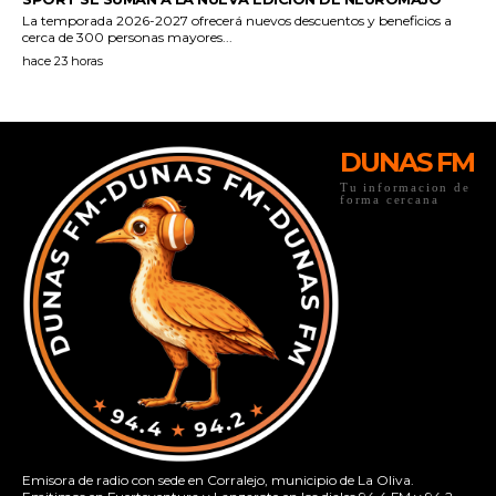
DUNAS FM
Tu informacion de
forma cercana
Emisora de radio con sede en Corralejo, municipio de La Oliva.