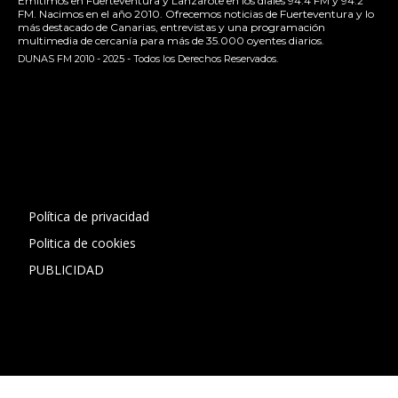
Emitimos en Fuerteventura y Lanzarote en los diales 94.4 FM y 94.2
FM. Nacimos en el año 2010. Ofrecemos noticias de Fuerteventura y lo
más destacado de Canarias, entrevistas y una programación
multimedia de cercanía para más de 35.000 oyentes diarios.
DUNAS FM 2010 - 2025 - Todos los Derechos Reservados.
[contact-form-7 id="13ac01f" title="Formulario de contacto
1"]
Política de privacidad
Politica de cookies
PUBLICIDAD