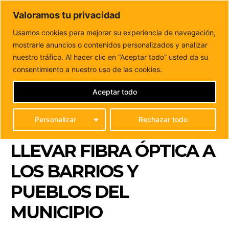
DUNAS FM
Valoramos tu privacidad
Tu informacion de forma cercana
Usamos cookies para mejorar su experiencia de navegación,
mostrarle anuncios o contenidos personalizados y analizar
Inicio
FUERTEVENTURA
Puerto del Rosario impulsa la
conectividad digital: Un proyecto para llevar fibra...
nuestro tráfico. Al hacer clic en “Aceptar todo” usted da su
PUERTO DEL ROSARIO
consentimiento a nuestro uso de las cookies.
IMPULSA LA
Aceptar todo
CONECTIVIDAD DIGITAL:
Personalizar
Rechazar todo
UN PROYECTO PARA
LLEVAR FIBRA ÓPTICA A
LOS BARRIOS Y
PUEBLOS DEL
MUNICIPIO