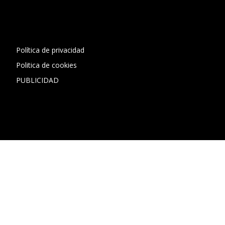
[contact-form-7 id="13ac01f" title="Formulario de contacto
1"]
Política de privacidad
Politica de cookies
PUBLICIDAD