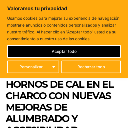
DUNAS FM
Valoramos tu privacidad
Tu informacion de forma cercana
Usamos cookies para mejorar su experiencia de navegación,
mostrarle anuncios o contenidos personalizados y analizar
Inicio
FUERTEVENTURA
Puerto del Rosario impulsa la
recuperación patrimonial de los Hornos de Cal...
nuestro tráfico. Al hacer clic en “Aceptar todo” usted da su
PUERTO DEL ROSARIO
consentimiento a nuestro uso de las cookies.
IMPULSA LA
Aceptar todo
RECUPERACIÓN
Personalizar
Rechazar todo
PATRIMONIAL DE LOS
HORNOS DE CAL EN EL
CHARCO CON NUEVAS
MEJORAS DE
ALUMBRADO Y