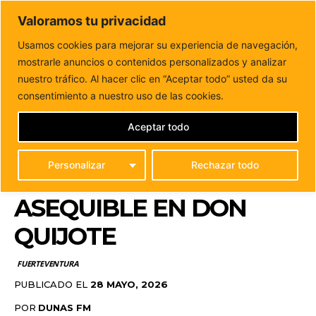
DUNAS FM
Valoramos tu privacidad
Tu informacion de forma cercana
Usamos cookies para mejorar su experiencia de navegación,
mostrarle anuncios o contenidos personalizados y analizar
Inicio
FUERTEVENTURA
Puerto del Rosario inicia la
construcción de 47 viviendas de alquiler asequible...
nuestro tráfico. Al hacer clic en “Aceptar todo” usted da su
PUERTO DEL ROSARIO
consentimiento a nuestro uso de las cookies.
INICIA LA
Aceptar todo
CONSTRUCCIÓN DE 47
Personalizar
Rechazar todo
VIVIENDAS DE ALQUILER
ASEQUIBLE EN DON
QUIJOTE
FUERTEVENTURA
PUBLICADO EL
28 MAYO, 2026
POR
DUNAS FM