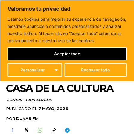
DUNAS FM
Valoramos tu privacidad
Tu informacion de forma cercana
Usamos cookies para mejorar su experiencia de navegación,
mostrarle anuncios o contenidos personalizados y analizar
Inicio
EVENTOS
Puerto del Rosario muestra el talento
joven del Taller de Arte “El...
nuestro tráfico. Al hacer clic en “Aceptar todo” usted da su
PUERTO DEL ROSARIO
consentimiento a nuestro uso de las cookies.
MUESTRA EL TALENTO
Aceptar todo
JOVEN DEL TALLER DE
Personalizar
Rechazar todo
ARTE “EL PISO” EN LA
CASA DE LA CULTURA
EVENTOS
FUERTEVENTURA
PUBLICADO EL
7 MAYO, 2026
POR
DUNAS FM