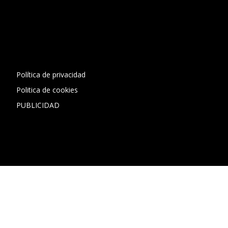
[contact-form-7 id="13ac01f" title="Formulario de contacto
1"]
Política de privacidad
Politica de cookies
PUBLICIDAD