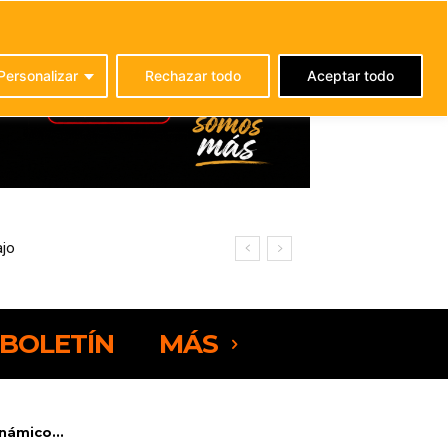
C
25.8
La Oliva
Personalizar
Rechazar todo
Aceptar todo
BOLETÍN
MÁS
námico...