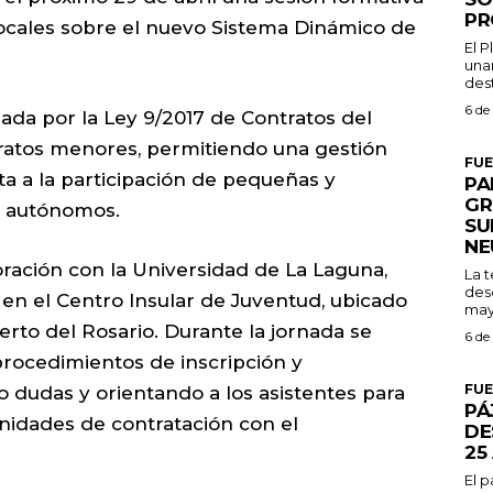
PR
ocales sobre el nuevo Sistema Dinámico de
El 
una
dest
6 de
lada por la Ley 9/2017 de Contratos del
ntratos menores, permitiendo una gestión
FU
ta a la participación de pequeñas y
PA
GR
s autónomos.
SU
NE
ración con la Universidad de La Laguna,
La 
des
 en el Centro Insular de Juventud, ubicado
may
uerto del Rosario. Durante la jornada se
6 de
procedimientos de inscripción y
FU
o dudas y orientando a los asistentes para
PÁ
idades de contratación con el
DE
25
El 