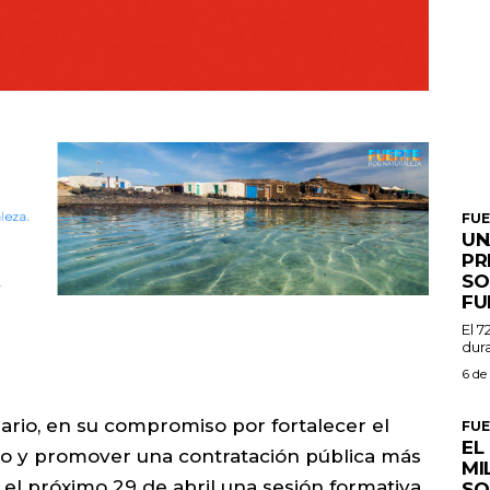
FU
UN
PR
SO
FU
El 7
dura
6 de
ario, en su compromiso por fortalecer el
FU
EL
io y promover una contratación pública más
MI
 el próximo 29 de abril una sesión formativa
SO