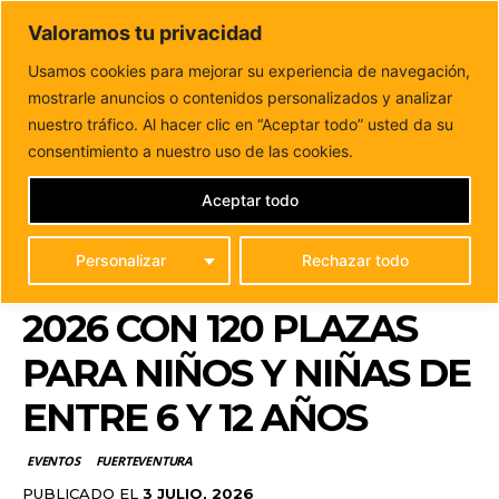
DUNAS FM
Valoramos tu privacidad
Tu informacion de forma cercana
Usamos cookies para mejorar su experiencia de navegación,
mostrarle anuncios o contenidos personalizados y analizar
Inicio
EVENTOS
Puerto del Rosario pone en marcha el
Campamento de Verano y Deporte...
nuestro tráfico. Al hacer clic en “Aceptar todo” usted da su
PUERTO DEL ROSARIO
consentimiento a nuestro uso de las cookies.
PONE EN MARCHA EL
Aceptar todo
CAMPAMENTO DE
Personalizar
Rechazar todo
VERANO Y DEPORTE
2026 CON 120 PLAZAS
PARA NIÑOS Y NIÑAS DE
ENTRE 6 Y 12 AÑOS
EVENTOS
FUERTEVENTURA
PUBLICADO EL
3 JULIO, 2026