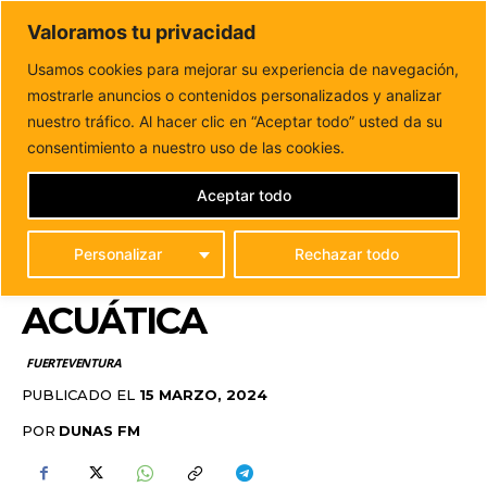
DUNAS FM
Valoramos tu privacidad
Tu informacion de forma cercana
Usamos cookies para mejorar su experiencia de navegación,
mostrarle anuncios o contenidos personalizados y analizar
Inicio
FUERTEVENTURA
Puerto del Rosario recibe
veintisiete dispositivos de ayuda a la flotación acuática
nuestro tráfico. Al hacer clic en “Aceptar todo” usted da su
PUERTO DEL ROSARIO
consentimiento a nuestro uso de las cookies.
RECIBE VEINTISIETE
Aceptar todo
DISPOSITIVOS DE AYUDA
Personalizar
Rechazar todo
A LA FLOTACIÓN
ACUÁTICA
FUERTEVENTURA
PUBLICADO EL
15 MARZO, 2024
POR
DUNAS FM