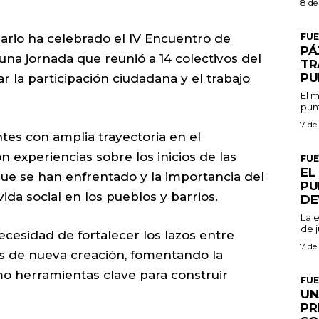
8 de
FU
ario ha celebrado el IV Encuentro de
PÁ
 una jornada que reunió a 14 colectivos del
TR
PU
r la participación ciudadana y el trabajo
El m
punt
7 de
tes con amplia trayectoria en el
 experiencias sobre los inicios de las
FU
EL
s que se han enfrentado y la importancia del
PU
vida social en los pueblos y barrios.
DE
La 
de j
necesidad de fortalecer los lazos entre
7 de
as de nueva creación, fomentando la
o herramientas clave para construir
FU
UN
PR