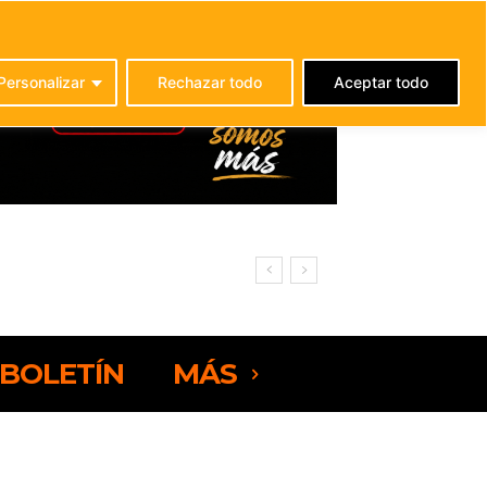
C
21.3
La Oliva
Personalizar
Rechazar todo
Aceptar todo
rteventura
BOLETÍN
MÁS