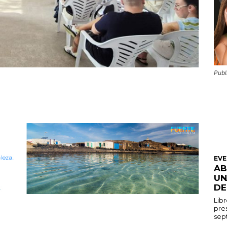
Publ
EV
AB
UN
DE
Libr
pres