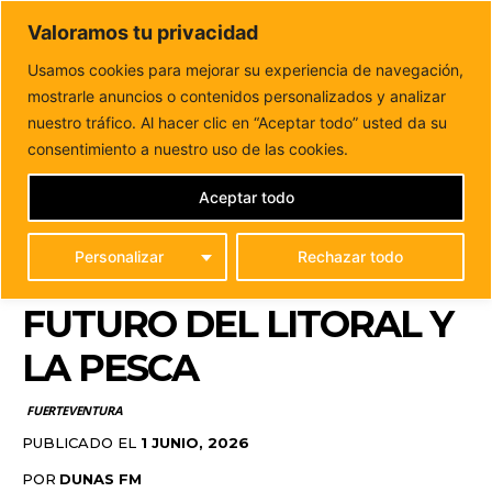
DUNAS FM
Valoramos tu privacidad
Tu informacion de forma cercana
Usamos cookies para mejorar su experiencia de navegación,
mostrarle anuncios o contenidos personalizados y analizar
Inicio
FUERTEVENTURA
Puerto del Rosario reúne a
expertos y administraciones para abordar el futuro...
nuestro tráfico. Al hacer clic en “Aceptar todo” usted da su
PUERTO DEL ROSARIO
consentimiento a nuestro uso de las cookies.
REÚNE A EXPERTOS Y
Aceptar todo
ADMINISTRACIONES
Personalizar
Rechazar todo
PARA ABORDAR EL
FUTURO DEL LITORAL Y
LA PESCA
FUERTEVENTURA
PUBLICADO EL
1 JUNIO, 2026
POR
DUNAS FM