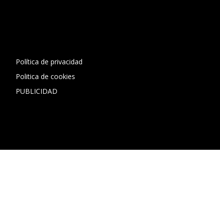
[contact-form-7 id="13ac01f" title="Formulario de contacto
1"]
Política de privacidad
Politica de cookies
PUBLICIDAD