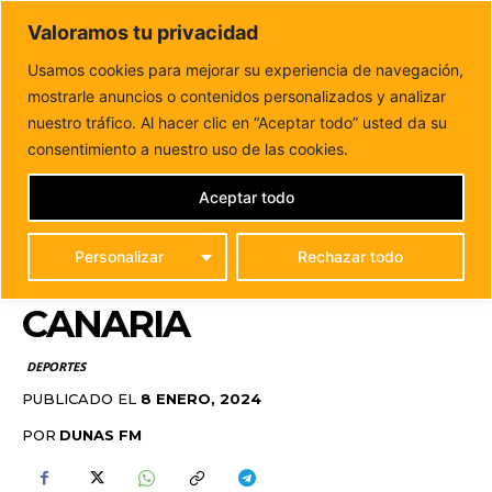
DUNAS FM
Valoramos tu privacidad
Tu informacion de forma cercana
Usamos cookies para mejorar su experiencia de navegación,
mostrarle anuncios o contenidos personalizados y analizar
Inicio
DEPORTES
Puerto del Rosario rinde homenaje a
Juan Yael Ávila, promesa de la...
nuestro tráfico. Al hacer clic en “Aceptar todo” usted da su
PUERTO DEL ROSARIO
consentimiento a nuestro uso de las cookies.
RINDE HOMENAJE A
Aceptar todo
JUAN YAEL ÁVILA,
Personalizar
Rechazar todo
PROMESA DE LA LUCHA
CANARIA
DEPORTES
PUBLICADO EL
8 ENERO, 2024
POR
DUNAS FM