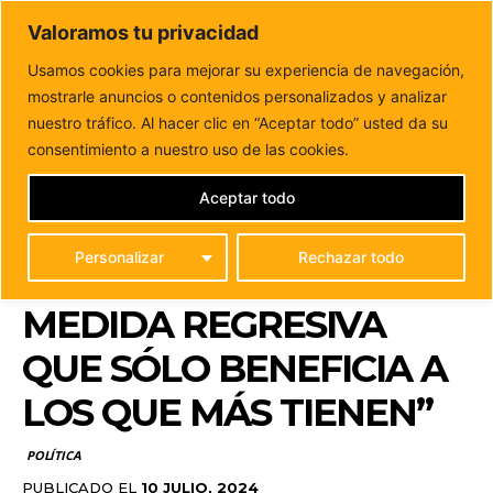
DUNAS FM
Valoramos tu privacidad
Tu informacion de forma cercana
Usamos cookies para mejorar su experiencia de navegación,
mostrarle anuncios o contenidos personalizados y analizar
Inicio
POLÍTICA
Raya: “Utilizar la RIC para la construcción
de vivienda libre es una...
nuestro tráfico. Al hacer clic en “Aceptar todo” usted da su
RAYA: “UTILIZAR LA RIC
consentimiento a nuestro uso de las cookies.
PARA LA
Aceptar todo
CONSTRUCCIÓN DE
Personalizar
Rechazar todo
VIVIENDA LIBRE ES UNA
MEDIDA REGRESIVA
QUE SÓLO BENEFICIA A
LOS QUE MÁS TIENEN”
POLÍTICA
PUBLICADO EL
10 JULIO, 2024