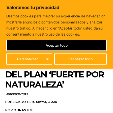
DUNAS FM
Valoramos tu privacidad
Tu informacion de forma cercana
Usamos cookies para mejorar su experiencia de navegación,
mostrarle anuncios o contenidos personalizados y analizar
Inicio
FUERTEVENTURA
Recta final de las obras del Paseo
Marítimo de Puerto del Rosario...
nuestro tráfico. Al hacer clic en “Aceptar todo” usted da su
RECTA FINAL DE LAS
consentimiento a nuestro uso de las cookies.
OBRAS DEL PASEO
Aceptar todo
MARÍTIMO DE PUERTO
Personalizar
Rechazar todo
DEL ROSARIO DENTRO
DEL PLAN ‘FUERTE POR
NATURALEZA’
FUERTEVENTURA
PUBLICADO EL
8 MAYO, 2025
POR
DUNAS FM